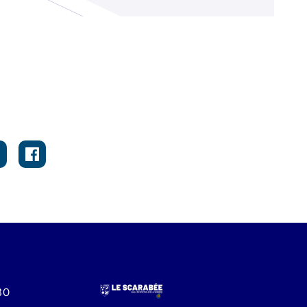
Image
h30