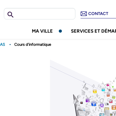
Aller
au
Rechercher
Header
CONTACT
contenu
-
principal
Communic
MA VILLE
SERVICES ET DÉM
AS
Cours d'informatique