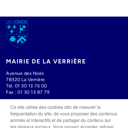
Image
MAIRIE DE LA VERRIÈRE
Avenue des Noës
78320 La Verrière
Tél.
01 30 13 76 00
Fax :
01 30 13 87 79
Ce site utilise des cookies afin de mesurer la
Lundi au mercredi : 08h30 à 12h00 - 13h30 à 17h30
fréquentation du site, de vous proposer des contenus
Jeudi : 13h30 à 19h00
animés et interactifs et de partager du contenu sur
Vendredi : 8h30 à 12h00 - 13h30 à 17h
les réseaux sociaux. Vous pouvez accepter, refuser
Fermée le Samedi.