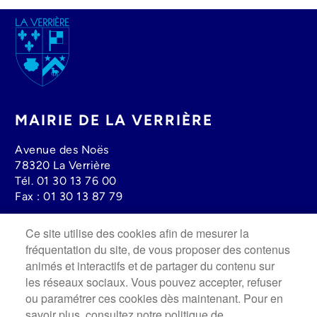
Image
MAIRIE DE LA VERRIÈRE
Avenue des Noës
78320 La Verrière
Tél.
01 30 13 76 00
Fax :
01 30 13 87 79
Ce site utilise des cookies afin de mesurer la
Lundi au mercredi : 08h30 à 12h00 - 13h30 à 17h30
fréquentation du site, de vous proposer des contenus
Jeudi : 13h30 à 19h00
animés et interactifs et de partager du contenu sur
Vendredi : 8h30 à 12h00 - 13h30 à 17h
les réseaux sociaux. Vous pouvez accepter, refuser
Fermée le Samedi.
ou paramétrer ces cookies dès maintenant. Pour en
savoir plus, consultez notre politique de
Image