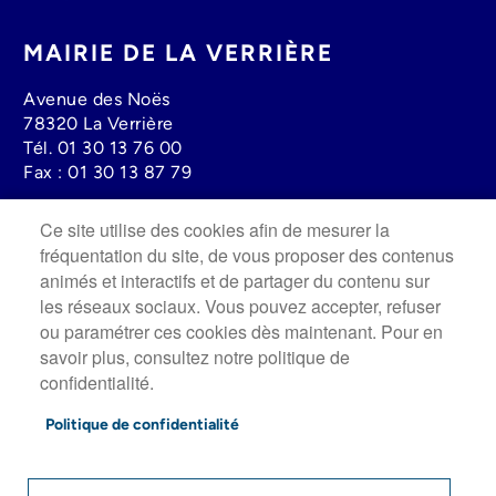
MAIRIE DE LA VERRIÈRE
Avenue des Noës
78320 La Verrière
Tél.
01 30 13 76 00
Fax :
01 30 13 87 79
Ce site utilise des cookies afin de mesurer la
Lundi au mercredi : 08h30 à 12h00 - 13h30 à 17h30
fréquentation du site, de vous proposer des contenus
Jeudi : 13h30 à 19h00
animés et interactifs et de partager du contenu sur
Vendredi : 8h30 à 12h00 - 13h30 à 17h
les réseaux sociaux. Vous pouvez accepter, refuser
Fermée le Samedi.
ou paramétrer ces cookies dès maintenant. Pour en
savoir plus, consultez notre politique de
Image
confidentialité.
Politique de confidentialité