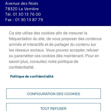
Avenue des Noës
78320 La Verrière
Tél.
01 30 13 76 00
Fax :
01 30 13 87 79
Ce site utilise des cookies afin de mesurer la
Lundi au mercredi : 08h30 à 12h00 - 13h30 à 17h30
fréquentation du site, de vous proposer des contenus
Jeudi : 13h30 à 19h00
animés et interactifs et de partager du contenu sur
Vendredi : 8h30 à 12h00 - 13h30 à 17h
Fermée le Samedi.
les réseaux sociaux. Vous pouvez accepter, refuser
ou paramétrer ces cookies dès maintenant. Pour en
savoir plus, consultez notre politique de
Image
confidentialité.
Politique de confidentialité
CONFIGURATION DES COOKIES
FOOTER
ACCUEIL
PLAN DU SITE
MENTIONS LÉGALES
MENU
TOUT REFUSER