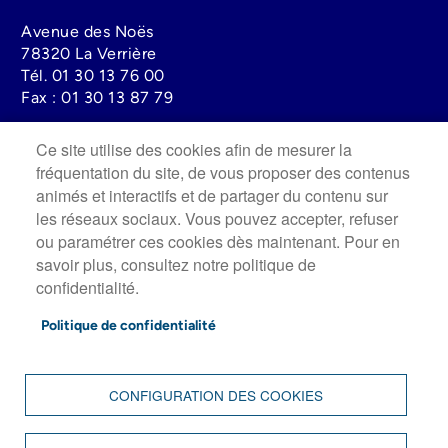
Avenue des Noës
78320 La Verrière
Tél.
01 30 13 76 00
Fax :
01 30 13 87 79
Ce site utilise des cookies afin de mesurer la
Lundi au mercredi : 08h30 à 12h00 - 13h30 à 17h30
fréquentation du site, de vous proposer des contenus
Jeudi : 13h30 à 19h00
animés et interactifs et de partager du contenu sur
Vendredi : 8h30 à 12h00 - 13h30 à 17h
les réseaux sociaux. Vous pouvez accepter, refuser
Fermée le Samedi.
ou paramétrer ces cookies dès maintenant. Pour en
savoir plus, consultez notre politique de
Image
confidentialité.
Politique de confidentialité
CONFIGURATION DES COOKIES
FOOTER
ACCUEIL
PLAN DU SITE
MENTIONS LÉGALES
MENU