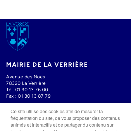
Image
MAIRIE DE LA VERRIÈRE
Avenue des Noës
78320 La Verrière
Tél.
01 30 13 76 00
Fax :
01 30 13 87 79
Ce site utilise des cookies afin de mesurer la
Lundi au mercredi : 08h30 à 12h00 - 13h30 à 17h30
fréquentation du site, de vous proposer des contenus
Jeudi : 13h30 à 19h00
animés et interactifs et de partager du contenu sur
Vendredi : 8h30 à 12h00 - 13h30 à 17h