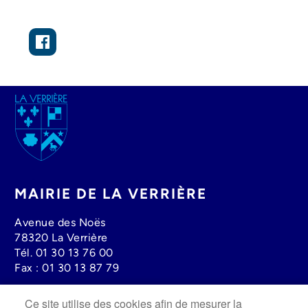
Image
MAIRIE DE LA VERRIÈRE
Avenue des Noës
78320 La Verrière
Tél.
01 30 13 76 00
Fax :
01 30 13 87 79
Ce site utilise des cookies afin de mesurer la
Lundi au mercredi : 08h30 à 12h00 - 13h30 à 17h30