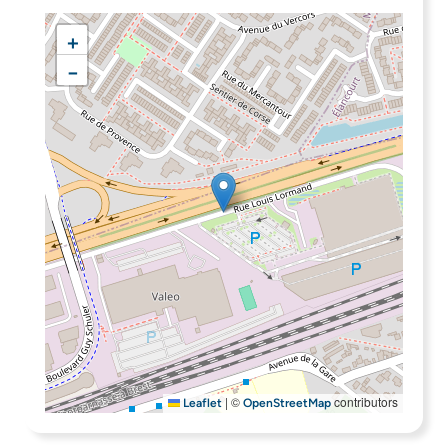
+
−
|
©
contributors
Leaflet
OpenStreetMap