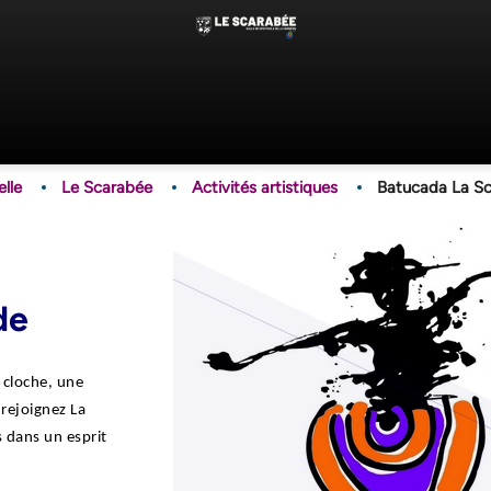
Aller
Image
au
contenu
principal
elle
Le Scarabée
Activités artistiques
Batucada La S
de
 cloche, une
 rejoignez La
 dans un esprit