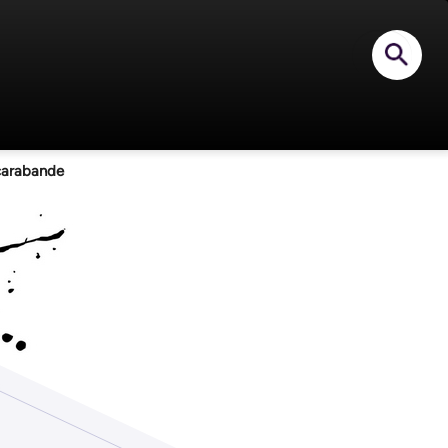
En-
Rechercher
tête
Scarabée
carabande