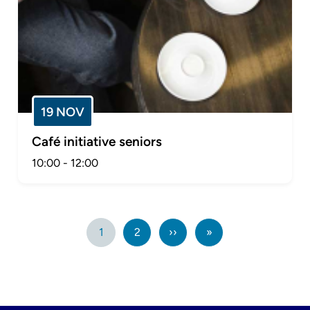
19 NOV
Café initiative seniors
10:00
-
12:00
Pagination
1
2
››
Page
»
Dernière
suivante
page