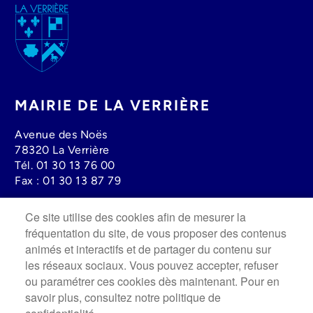
Image
MAIRIE DE LA VERRIÈRE
Avenue des Noës
78320 La Verrière
Tél.
01 30 13 76 00
Fax :
01 30 13 87 79
Ce site utilise des cookies afin de mesurer la
Lundi au mercredi : 08h30 à 12h00 - 13h30 à 17h30
fréquentation du site, de vous proposer des contenus
Jeudi : 13h30 à 19h00
animés et interactifs et de partager du contenu sur
Vendredi : 8h30 à 12h00 - 13h30 à 17h
les réseaux sociaux. Vous pouvez accepter, refuser
Fermée le Samedi.
ou paramétrer ces cookies dès maintenant. Pour en
savoir plus, consultez notre politique de
Image